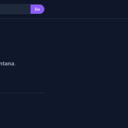
Go
ntana
.