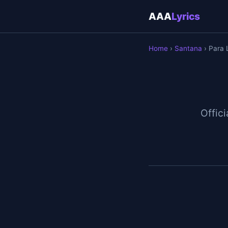
AAA
Lyrics
Home
›
Santana
› Para
Offici