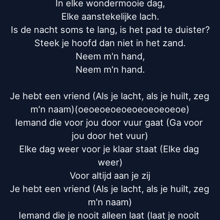
In elke wondermooie dag,

Elke aanstekelijke lach.

Is de nacht soms te lang, is het pad te duister?

Steek je hoofd dan niet in het zand.

Neem m'n hand,

Neem m'n hand.

Je hebt een vriend (Als je lacht, als je huilt, zeg 
m'n naam)(oeoeoeoeoeoeoeoeoeoe)

Iemand die voor jou door vuur gaat (Ga voor 
jou door het vuur)

Elke dag weer voor je klaar staat (Elke dag 
weer)

Voor altijd aan je zij

Je hebt een vriend (Als je lacht, als je huilt, zeg 
m'n naam)

Iemand die je nooit alleen laat (laat je nooit 