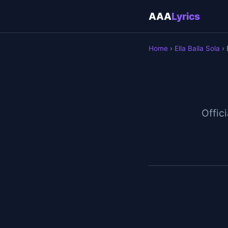
AAA
Lyrics
Home
›
Ella Baila Sola
› 
Offici