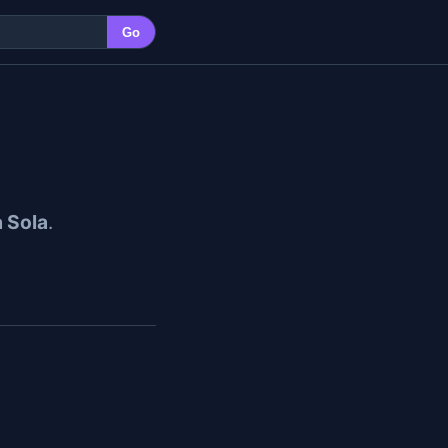
Go
a Sola
.