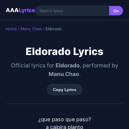
AAA
Lyrics
Go
Home
›
Manu Chao
› Eldorado
Eldorado Lyrics
Official lyrics for
Eldorado
, performed by
Manu Chao
.
Copy Lyrics
¿que paso que paso?

a caipira planto
