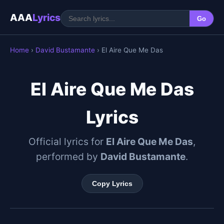
AAA
Lyrics
Go
Home
›
David Bustamante
› El Aire Que Me Das
El Aire Que Me Das
Lyrics
Official lyrics for
El Aire Que Me Das
,
performed by
David Bustamante
.
Copy Lyrics