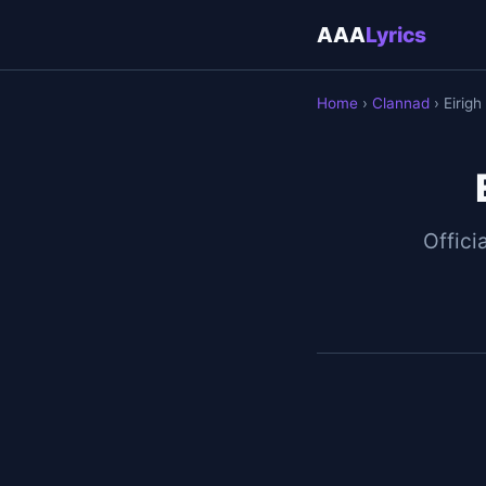
AAA
Lyrics
Home
›
Clannad
› Eirigh
Officia