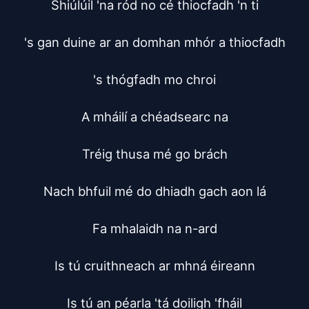
Shiúlúil 'na ród no cé thiocfadh 'n ti

's gan duine ar an domhan mhór a thiocfadh

's thógfadh mo chroi

A mháilí a chéadsearc na

Tréig thusa mé go brách

Nach bhfuil mé do dhiadh gach aon lá

Fa mhalaidh na n-ard

Is tú cruithneach ar mhná éireann

Is tú an péarla 'tá doiligh 'fháil
