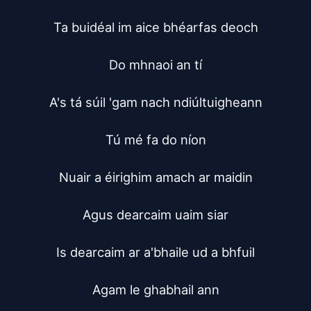
Ta buidéal im aice bhéarfas deoch

Do mhnaoi an tí

A's tá súil 'gam nach ndiúltuigheann

Tú mé fa do níon

Nuair a éirighim amach ar maidin

Agus dearcaim uaim siar

Is dearcaim ar a'bhaile ud a bhfuil

Agam le ghabhail ann
