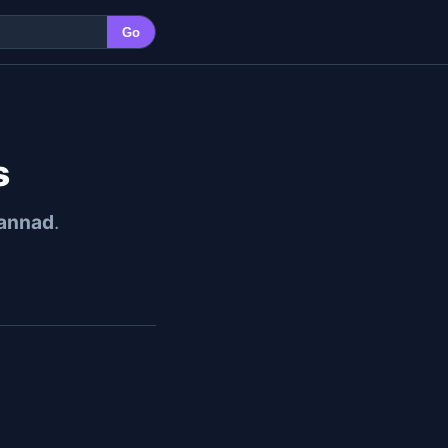
Go
s
annad
.