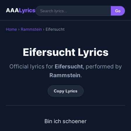
AAA
Lyrics
Go
Home
›
Rammstein
› Eifersucht
Eifersucht Lyrics
Official lyrics for
Eifersucht
, performed by
Rammstein
.
Copy Lyrics
Bin ich schoener
