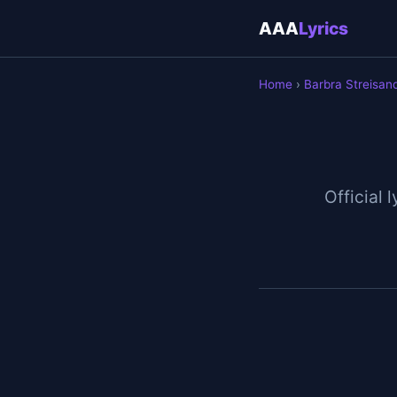
AAA
Lyrics
Home
›
Barbra Streisan
Official l