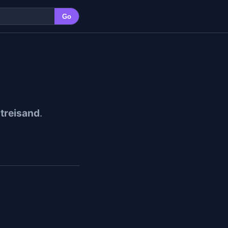
Go
treisand
.